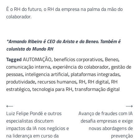
É o RH do futuro, o RH da empresa na palma da mão do
colaborador.
*Armando Ribeiro é CEO da Arista e da Beneo. Também é
colunista do Mundo RH
Tagged
AUTOMAÇÃO
,
benefícios corporativos
,
Beneo
,
comunicação interna
,
experiência do colaborador
,
gestão de
pessoas
,
inteligencia artificial
,
plataformas integradas
,
produtividade
,
recursos humanos
,
RH
,
RH digital
,
RH
estratégico
,
tecnologia para RH
,
transformação digital
Navegação
⟵
⟶
Luiz Felipe Pondé e outros
Avanço de fraudes com IA
de
especialistas discutem
desafia empresas e exige
Post
impactos da IA nos negócios e
novas abordagens de
na liderança em curso da
prevenção