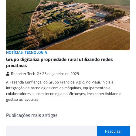
NOTÍCIAS
,
TECNOLOGIA
Grupo digitaliza propriedade rural utilizando redes
privativas
Reporter Tech
23 de janeiro de 2025
A Fazenda Confiança, do Grupo Franciosi Agro, no Piauí, inicia a
integração de tecnologias com as máquinas, equipamentos e
colaboradores, e, com tecnologia da Virtueyes, leva conectividade e
gestão às lavouras
Navegação
Publicações mais antigas
por
Pesquisar
posts