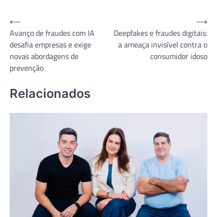
Navegação
⟵
⟶
Avanço de fraudes com IA
Deepfakes e fraudes digitais:
de
desafia empresas e exige
a ameaça invisível contra o
Post
novas abordagens de
consumidor idoso
prevenção
Relacionados