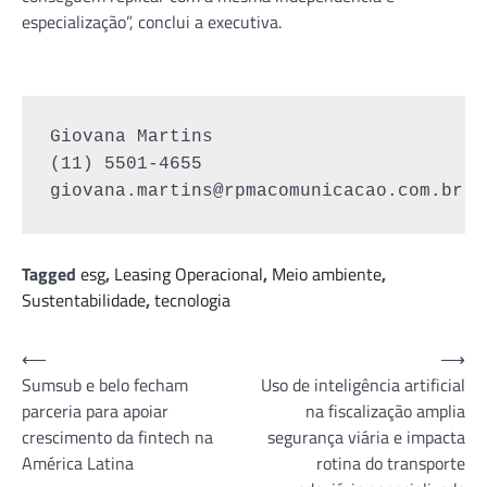
especialização”, conclui a executiva.
Giovana Martins

giovana.martins@rpmacomunicacao.com.br
Tagged
esg
,
Leasing Operacional
,
Meio ambiente
,
Sustentabilidade
,
tecnologia
Navegação
⟵
⟶
Sumsub e belo fecham
Uso de inteligência artificial
de
parceria para apoiar
na fiscalização amplia
Post
crescimento da fintech na
segurança viária e impacta
América Latina
rotina do transporte