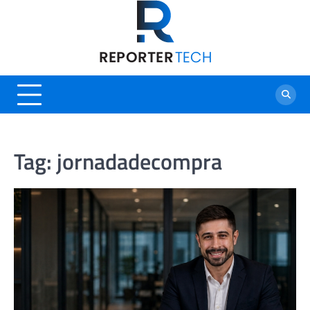
Skip
to
content
Tag:
jornadadecompra