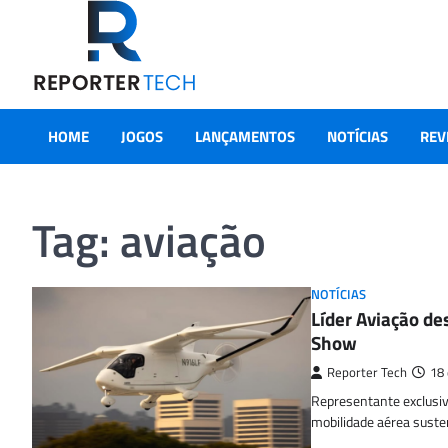
Skip
to
content
HOME
JOGOS
LANÇAMENTOS
NOTÍCIAS
REV
Tag:
aviação
NOTÍCIAS
Líder Aviação de
Show
Reporter Tech
18
Representante exclusiva
mobilidade aérea suste