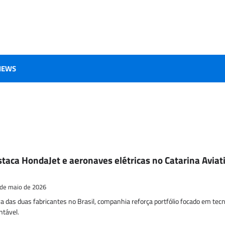
IEWS
staca HondaJet e aeronaves elétricas no Catarina Aviat
 de maio de 2026
 das duas fabricantes no Brasil, companhia reforça portfólio focado em tecn
ntável.