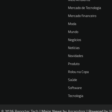
Mercado de Tecnologia
Mercado financeiro
Moda
Mundo
Negócios
Notícias
Novidades
Produto
Rolou na Copa
Saúde
Software
Tecnologia
t © 2026
Reporter Tech
| Major News by
Ascendoor
| Powered by
W