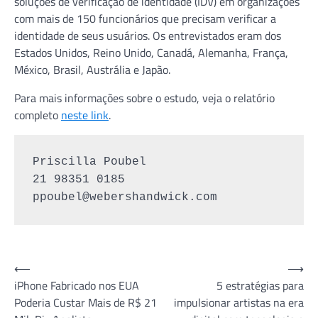
soluções de verificação de identidade (IDV) em organizações
com mais de 150 funcionários que precisam verificar a
identidade de seus usuários. Os entrevistados eram dos
Estados Unidos, Reino Unido, Canadá, Alemanha, França,
México, Brasil, Austrália e Japão.
Para mais informações sobre o estudo, veja o relatório
completo
neste link
.
Priscilla Poubel

ppoubel@webershandwick.com
Navegação
⟵
⟶
iPhone Fabricado nos EUA
5 estratégias para
de
Poderia Custar Mais de R$ 21
impulsionar artistas na era
Post