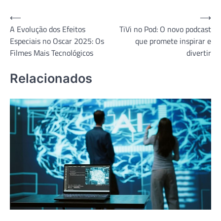
Navegação
⟵
⟶
A Evolução dos Efeitos
TiVi no Pod: O novo podcast
de
Especiais no Oscar 2025: Os
que promete inspirar e
Post
Filmes Mais Tecnológicos
divertir
Relacionados