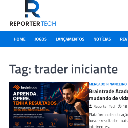
Skip
to
content
HOME
JOGOS
LANÇAMENTOS
NOTÍCIAS
REV
Tag:
trader iniciante
MERCADO FINANCEIRO
Braintrade Acade
mudando de vida
Reporter Tech
18
Plataforma de educação
buscar resultados mais
inteligentes.