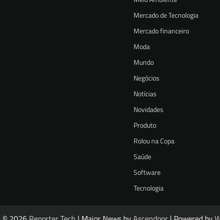
Mercado de Tecnologia
Mercado financeiro
Moda
Mundo
Negócios
Notícias
Novidades
Produto
Rolou na Copa
Saúde
Software
Tecnologia
t © 2026
Reporter Tech
| Major News by
Ascendoor
| Powered by
W