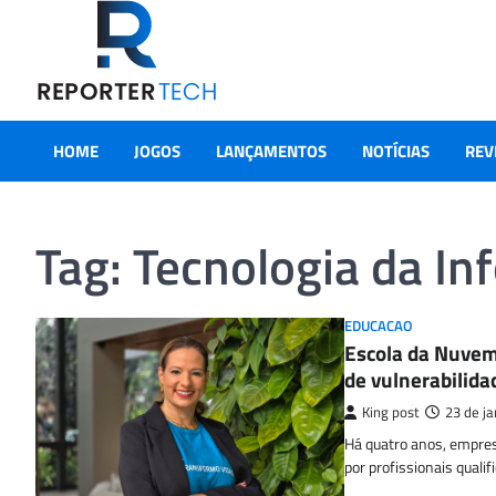
Skip
to
content
HOME
JOGOS
LANÇAMENTOS
NOTÍCIAS
REV
Tag:
Tecnologia da I
EDUCACAO
Escola da Nuvem
de vulnerabilida
King post
23 de j
Há quatro anos, empres
por profissionais qualif