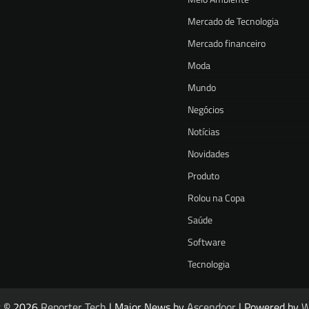
Mercado de Tecnologia
Mercado financeiro
Moda
Mundo
Negócios
Notícias
Novidades
Produto
Rolou na Copa
Saúde
Software
Tecnologia
t © 2026
Reporter Tech
| Major News by
Ascendoor
| Powered by
W