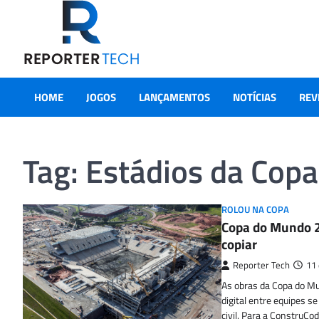
Skip
to
content
HOME
JOGOS
LANÇAMENTOS
NOTÍCIAS
REV
Tag:
Estádios da Cop
ROLOU NA COPA
Copa do Mundo 2
copiar
Reporter Tech
11 
As obras da Copa do M
digital entre equipes s
civil. Para a ConstruCo