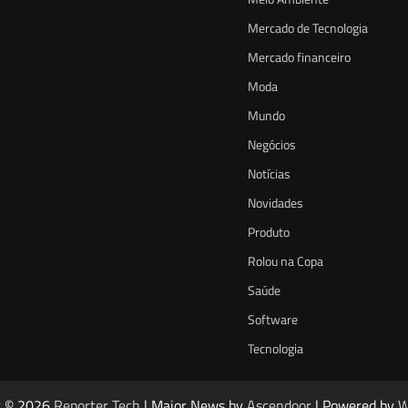
Mercado de Tecnologia
Mercado financeiro
Moda
Mundo
Negócios
Notícias
Novidades
Produto
Rolou na Copa
Saúde
Software
Tecnologia
t © 2026
Reporter Tech
| Major News by
Ascendoor
| Powered by
W